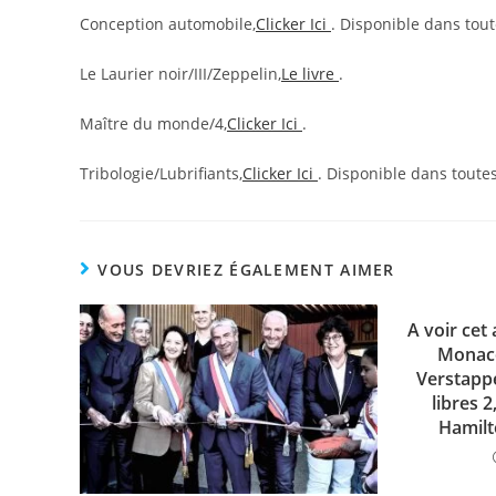
Conception automobile,
Clicker Ici
. Disponible dans tou
Le Laurier noir/III/Zeppelin,
Le livre
.
Maître du monde/4,
Clicker Ici
.
Tribologie/Lubrifiants,
Clicker Ici
. Disponible dans toute
VOUS DEVRIEZ ÉGALEMENT AIMER
A voir cet 
Monaco
Verstapp
libres 2
Hamil