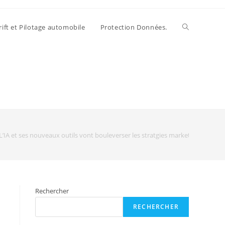
rift et Pilotage automobile
Protection Données.
: L’IA et ses nouveaux outils vont bouleverser les stratgies marketing
Rechercher
RECHERCHER