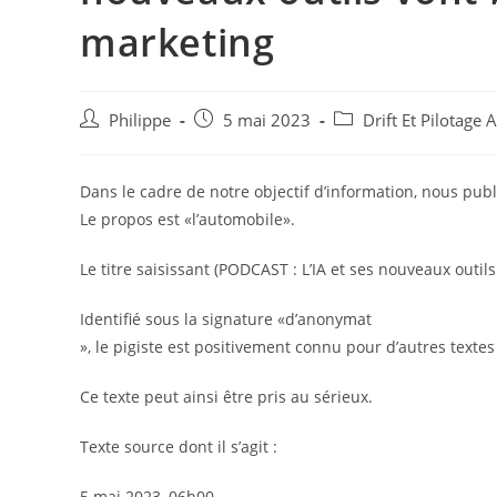
marketing
Auteur/autrice
Post
Post
Philippe
5 mai 2023
Drift Et Pilotage
de
published:
category:
la
publication :
Dans le cadre de notre objectif d’information, nous publ
Le propos est «l’automobile».
Le titre saisissant (PODCAST : L’IA et ses nouveaux outil
Identifié sous la signature «d’anonymat
», le pigiste est positivement connu pour d’autres textes 
Ce texte peut ainsi être pris au sérieux.
Texte source dont il s’agit :
5 mai 2023, 06h00