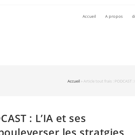
Accueil
A propos
d
Accueil
»
Article tout frais : PODCAST 
DCAST : L’IA et ses
bouleverser les stratgies