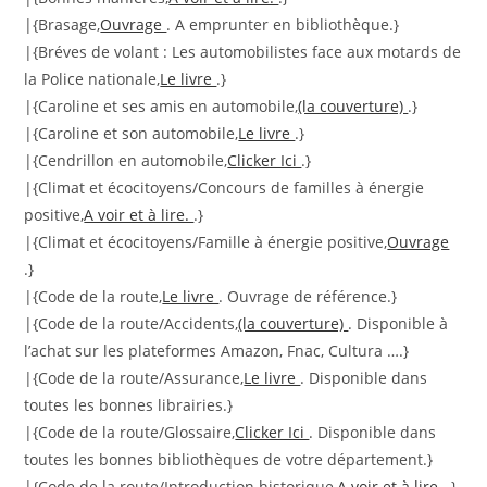
|{Brasage,
Ouvrage
. A emprunter en bibliothèque.}
|{Bréves de volant : Les automobilistes face aux motards de
la Police nationale,
Le livre
.}
|{Caroline et ses amis en automobile,
(la couverture)
.}
|{Caroline et son automobile,
Le livre
.}
|{Cendrillon en automobile,
Clicker Ici
.}
|{Climat et écocitoyens/Concours de familles à énergie
positive,
A voir et à lire.
.}
|{Climat et écocitoyens/Famille à énergie positive,
Ouvrage
.}
|{Code de la route,
Le livre
. Ouvrage de référence.}
|{Code de la route/Accidents,
(la couverture)
. Disponible à
l’achat sur les plateformes Amazon, Fnac, Cultura ….}
|{Code de la route/Assurance,
Le livre
. Disponible dans
toutes les bonnes librairies.}
|{Code de la route/Glossaire,
Clicker Ici
. Disponible dans
toutes les bonnes bibliothèques de votre département.}
|{Code de la route/Introduction historique,
A voir et à lire.
.}