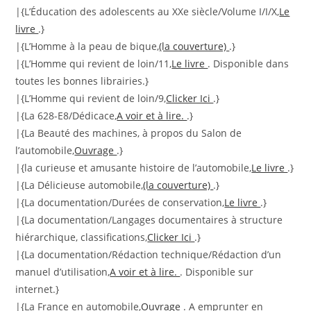
|{L’Éducation des adolescents au XXe siècle/Volume I/I/X,
Le
livre
.}
|{L’Homme à la peau de bique,
(la couverture)
.}
|{L’Homme qui revient de loin/11,
Le livre
. Disponible dans
toutes les bonnes librairies.}
|{L’Homme qui revient de loin/9,
Clicker Ici
.}
|{La 628-E8/Dédicace,
A voir et à lire.
.}
|{La Beauté des machines, à propos du Salon de
l’automobile,
Ouvrage
.}
|{la curieuse et amusante histoire de l’automobile,
Le livre
.}
|{La Délicieuse automobile,
(la couverture)
.}
|{La documentation/Durées de conservation,
Le livre
.}
|{La documentation/Langages documentaires à structure
hiérarchique, classifications,
Clicker Ici
.}
|{La documentation/Rédaction technique/Rédaction d’un
manuel d’utilisation,
A voir et à lire.
. Disponible sur
internet.}
|{La France en automobile,
Ouvrage
. A emprunter en