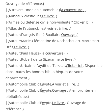
Ouvrage de référence.}
|{À travers l’Inde en automobile,
(la couverture)
.}
|{Anneaux élastiques,
Le livre
.}
|{Armée ou défense civile non-violente ?,
Clicker Ici
.}
|{Atlas de l’automobile,
A voir et à lire.
.}
|{Auteur:François-René Boullaire,
Ouvrage
.}
|{Auteur:Marie-Clémentine de Rochechouart-Mortemart
Uzès,
Le livre
.}
|{Auteur:Paul Heuzé,
(la couverture)
.}
|{Auteur:Robert de La Sizeranne,
Le livre
.}
|{Auteur:Urbainie Faydit de Terssac,
Clicker Ici
. Disponible
dans toutes les bonnes bibliothèques de votre
département.}
|{Automobile Club d’Egypte,
A voir et à lire.
.}
|{Automobile Club d’Égypte,
Ouvrage
. A emprunter en
bibliothèque.}
|{Automobile Club d’Égypte,
Le livre
. Ouvrage de
référence.}