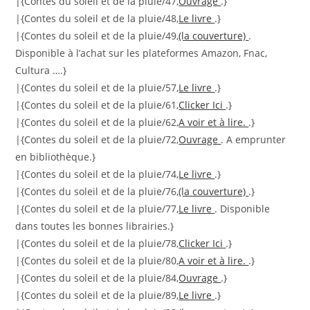
|{Contes du soleil et de la pluie/47,
Ouvrage
.}
|{Contes du soleil et de la pluie/48,
Le livre
.}
|{Contes du soleil et de la pluie/49,
(la couverture)
.
Disponible à l’achat sur les plateformes Amazon, Fnac,
Cultura ….}
|{Contes du soleil et de la pluie/57,
Le livre
.}
|{Contes du soleil et de la pluie/61,
Clicker Ici
.}
|{Contes du soleil et de la pluie/62,
A voir et à lire.
.}
|{Contes du soleil et de la pluie/72,
Ouvrage
. A emprunter
en bibliothèque.}
|{Contes du soleil et de la pluie/74,
Le livre
.}
|{Contes du soleil et de la pluie/76,
(la couverture)
.}
|{Contes du soleil et de la pluie/77,
Le livre
. Disponible
dans toutes les bonnes librairies.}
|{Contes du soleil et de la pluie/78,
Clicker Ici
.}
|{Contes du soleil et de la pluie/80,
A voir et à lire.
.}
|{Contes du soleil et de la pluie/84,
Ouvrage
.}
|{Contes du soleil et de la pluie/89,
Le livre
.}