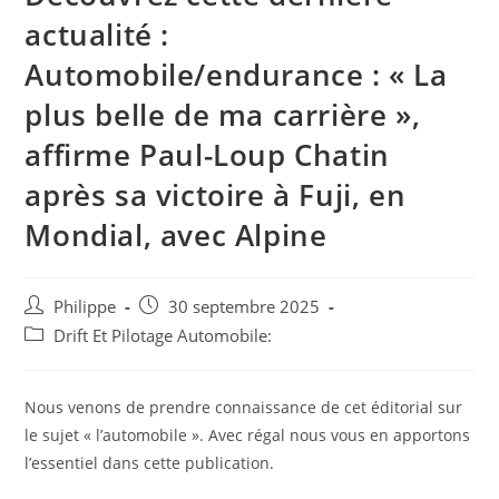
actualité :
Automobile/endurance : « La
plus belle de ma carrière »,
affirme Paul-Loup Chatin
après sa victoire à Fuji, en
Mondial, avec Alpine
Auteur/autrice
Post
Philippe
30 septembre 2025
de
published:
Post
Drift Et Pilotage Automobile:
la
category:
publication :
Nous venons de prendre connaissance de cet éditorial sur
le sujet « l’automobile ». Avec régal nous vous en apportons
l’essentiel dans cette publication.