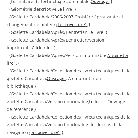
|{Formulaire de technologie automobile,
Ouvrage
.}
|{Géométrie descriptive,
Le livre
.}
|{Goélette Cardabela/2006-2007 Croisière éprouvante et
changement de moteur,
(la couverture)
.}
|{Goélette Cardabela/Après/L’entretien,
Le livre
.}
|{Goélette Cardabela/Après/L’entretien/Version
imprimable,
Clicker Ici
.}
|{Goélette Cardabela/Après/Version imprimable,
A voir et à
lire.
.}
|{Goélette Cardabela/Collection des livrets techniques de la
goélette Cardabela,
Ouvrage
. A emprunter en
bibliothèque.}
|{Goélette Cardabela/Collection des livrets techniques de la
goélette Cardabela/Version imprimable,
Le livre
. Ouvrage
de référence.}
|{Goélette Cardabela/Collection des livrets techniques de la
goélette Cardabela/Version imprimable des leçons de la
navigation,
(la couverture)
.}