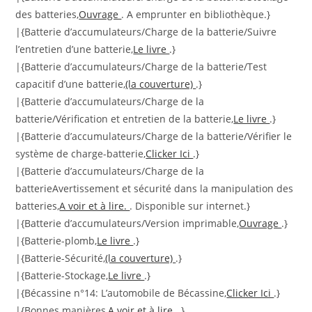
des batteries,
Ouvrage
. A emprunter en bibliothèque.}
|{Batterie d’accumulateurs/Charge de la batterie/Suivre
l’entretien d’une batterie,
Le livre
.}
|{Batterie d’accumulateurs/Charge de la batterie/Test
capacitif d’une batterie,
(la couverture)
.}
|{Batterie d’accumulateurs/Charge de la
batterie/Vérification et entretien de la batterie,
Le livre
.}
|{Batterie d’accumulateurs/Charge de la batterie/Vérifier le
système de charge-batterie,
Clicker Ici
.}
|{Batterie d’accumulateurs/Charge de la
batterieAvertissement et sécurité dans la manipulation des
batteries,
A voir et à lire.
. Disponible sur internet.}
|{Batterie d’accumulateurs/Version imprimable,
Ouvrage
.}
|{Batterie-plomb,
Le livre
.}
|{Batterie-Sécurité,
(la couverture)
.}
|{Batterie-Stockage,
Le livre
.}
|{Bécassine n°14: L’automobile de Bécassine,
Clicker Ici
.}
|{Bonnes manières,
A voir et à lire.
.}