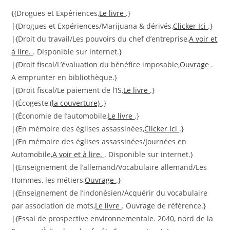
{{Drogues et Expériences,
Le livre
.}
|{Drogues et Expériences/Marijuana & dérivés,
Clicker Ici
.}
|{Droit du travail/Les pouvoirs du chef d’entreprise,
A voir et
à lire.
. Disponible sur internet.}
|{Droit fiscal/L’évaluation du bénéfice imposable,
Ouvrage
.
A emprunter en bibliothèque.}
|{Droit fiscal/Le paiement de l’IS,
Le livre
.}
|{Écogeste,
(la couverture)
.}
|{Économie de l’automobile,
Le livre
.}
|{En mémoire des églises assassinées,
Clicker Ici
.}
|{En mémoire des églises assassinées/Journées en
Automobile,
A voir et à lire.
. Disponible sur internet.}
|{Enseignement de l’allemand/Vocabulaire allemand/Les
Hommes, les métiers,
Ouvrage
.}
|{Enseignement de l’indonésien/Acquérir du vocabulaire
par association de mots,
Le livre
. Ouvrage de référence.}
|{Essai de prospective environnementale. 2040, nord de la