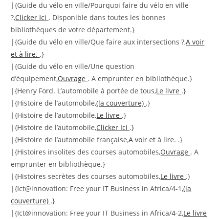
|{Guide du vélo en ville/Pourquoi faire du vélo en ville
?,
Clicker Ici
. Disponible dans toutes les bonnes
bibliothèques de votre département.}
|{Guide du vélo en ville/Que faire aux intersections ?,
A voir
et à lire.
.}
|{Guide du vélo en ville/Une question
d’équipement,
Ouvrage
. A emprunter en bibliothèque.}
|{Henry Ford. L’automobile à portée de tous,
Le livre
.}
|{Histoire de l’automobile,
(la couverture)
.}
|{Histoire de l’automobile,
Le livre
.}
|{Histoire de l’automobile,
Clicker Ici
.}
|{Histoire de l’automobile française,
A voir et à lire.
.}
|{Histoires insolites des courses automobiles,
Ouvrage
. A
emprunter en bibliothèque.}
|{Histoires secrètes des courses automobiles,
Le livre
.}
|{Ict@innovation: Free your IT Business in Africa/4-1,
(la
couverture)
.}
|{Ict@innovation: Free your IT Business in Africa/4-2,
Le livre