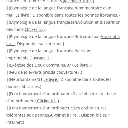
France…/À l’ombre des forêts,
(la couverture)
.}
|{Étymologie de la langue française/Commentaire d’un
mail,
Le livre
. Disponible dans toutes les bonnes librairies.}
|{Étymologie de la langue française/Évolution et disparition
des mots,
Clicker Ici
.}
|{Étymologie de la langue française/Introduction,
A voir et à
lire.
. Disponible sur internet.}
|{Étymologie de la langue française/Version
imprimable,
Ouvrage
.}
|{Exégèse des Lieux Communs/077,
Le livre
.}
|{Feu de joie/Parti-pris,
(la couverture)
.}
|{Fleurlointaine/31,
Le livre
. Disponible dans toutes les
bonnes librairies.}
|{Fonctionnement d’un ordinateur/L’architecture de base
d’un ordinateur,
Clicker Ici
.}
|{Fonctionnement d’un ordinateur/Les architectures
tolérantes aux pannes,
A voir et à lire.
. Disponible sur
internet.}