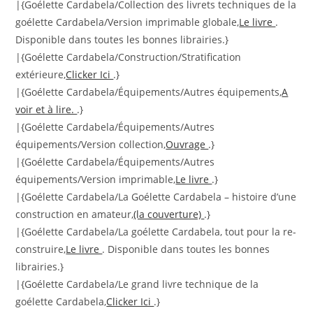
|{Goélette Cardabela/Collection des livrets techniques de la
goélette Cardabela/Version imprimable globale,
Le livre
.
Disponible dans toutes les bonnes librairies.}
|{Goélette Cardabela/Construction/Stratification
extérieure,
Clicker Ici
.}
|{Goélette Cardabela/Équipements/Autres équipements,
A
voir et à lire.
.}
|{Goélette Cardabela/Équipements/Autres
équipements/Version collection,
Ouvrage
.}
|{Goélette Cardabela/Équipements/Autres
équipements/Version imprimable,
Le livre
.}
|{Goélette Cardabela/La Goélette Cardabela – histoire d’une
construction en amateur,
(la couverture)
.}
|{Goélette Cardabela/La goélette Cardabela, tout pour la re-
construire,
Le livre
. Disponible dans toutes les bonnes
librairies.}
|{Goélette Cardabela/Le grand livre technique de la
goélette Cardabela,
Clicker Ici
.}