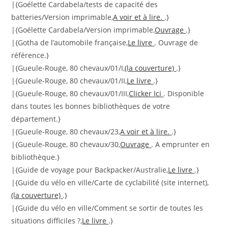
|{Goélette Cardabela/tests de capacité des
batteries/Version imprimable,
A voir et à lire.
.}
|{Goélette Cardabela/Version imprimable,
Ouvrage
.}
|{Gotha de l’automobile française,
Le livre
. Ouvrage de
référence.}
|{Gueule-Rouge, 80 chevaux/01/I,
(la couverture)
.}
|{Gueule-Rouge, 80 chevaux/01/II,
Le livre
.}
|{Gueule-Rouge, 80 chevaux/01/III,
Clicker Ici
. Disponible
dans toutes les bonnes bibliothèques de votre
département.}
|{Gueule-Rouge, 80 chevaux/23,
A voir et à lire.
.}
|{Gueule-Rouge, 80 chevaux/30,
Ouvrage
. A emprunter en
bibliothèque.}
|{Guide de voyage pour Backpacker/Australie,
Le livre
.}
|{Guide du vélo en ville/Carte de cyclabilité (site internet),
(la couverture)
.}
|{Guide du vélo en ville/Comment se sortir de toutes les
situations difficiles ?,
Le livre
.}