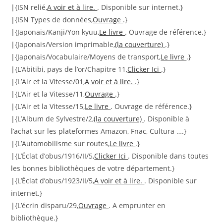
|{ISN relié,
A voir et à lire.
. Disponible sur internet.}
|{ISN Types de données,
Ouvrage
.}
|{Japonais/Kanji/Yon kyuu,
Le livre
. Ouvrage de référence.}
|{Japonais/Version imprimable,
(la couverture)
.}
|{Japonais/Vocabulaire/Moyens de transport,
Le livre
.}
|{L’Abitibi, pays de l’or/Chapitre 11,
Clicker Ici
.}
|{L’Air et la Vitesse/01,
A voir et à lire.
.}
|{L’Air et la Vitesse/11,
Ouvrage
.}
|{L’Air et la Vitesse/15,
Le livre
. Ouvrage de référence.}
|{L’Album de Sylvestre/2,
(la couverture)
. Disponible à
l’achat sur les plateformes Amazon, Fnac, Cultura ….}
|{L’Automobilisme sur routes,
Le livre
.}
|{L’Éclat d’obus/1916/II/5,
Clicker Ici
. Disponible dans toutes
les bonnes bibliothèques de votre département.}
|{L’Éclat d’obus/1923/II/5,
A voir et à lire.
. Disponible sur
internet.}
|{L’écrin disparu/29,
Ouvrage
. A emprunter en
bibliothèque.}