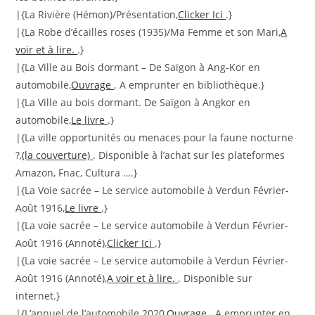
|{La Rivière (Hémon)/Présentation,
Clicker Ici
.}
|{La Robe d’écailles roses (1935)/Ma Femme et son Mari,
A
voir et à lire.
.}
|{La Ville au Bois dormant – De Saïgon à Ang-Kor en
automobile,
Ouvrage
. A emprunter en bibliothèque.}
|{La Ville au bois dormant. De Saïgon à Angkor en
automobile,
Le livre
.}
|{La ville opportunités ou menaces pour la faune nocturne
?,
(la couverture)
. Disponible à l’achat sur les plateformes
Amazon, Fnac, Cultura ….}
|{La Voie sacrée – Le service automobile à Verdun Février-
Août 1916,
Le livre
.}
|{La voie sacrée – Le service automobile à Verdun Février-
Août 1916 (Annoté),
Clicker Ici
.}
|{La voie sacrée – Le service automobile à Verdun Février-
Août 1916 (Annoté),
A voir et à lire.
. Disponible sur
internet.}
|{L’annuel de l’automobile 2020,
Ouvrage
. A emprunter en