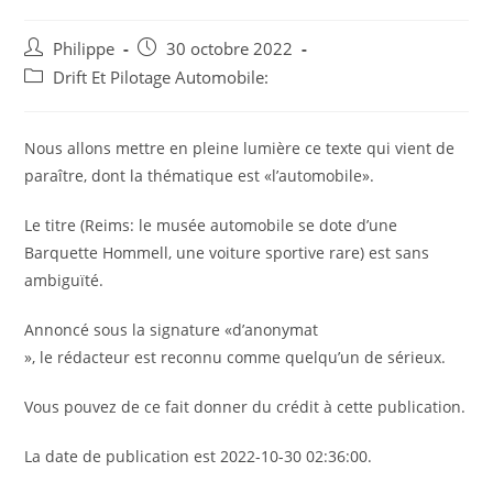
Auteur/autrice
Post
Philippe
30 octobre 2022
de
published:
Post
Drift Et Pilotage Automobile:
la
category:
publication :
Nous allons mettre en pleine lumière ce texte qui vient de
paraître, dont la thématique est «l’automobile».
Le titre (Reims: le musée automobile se dote d’une
Barquette Hommell, une voiture sportive rare) est sans
ambiguïté.
Annoncé sous la signature «d’anonymat
», le rédacteur est reconnu comme quelqu’un de sérieux.
Vous pouvez de ce fait donner du crédit à cette publication.
La date de publication est 2022-10-30 02:36:00.