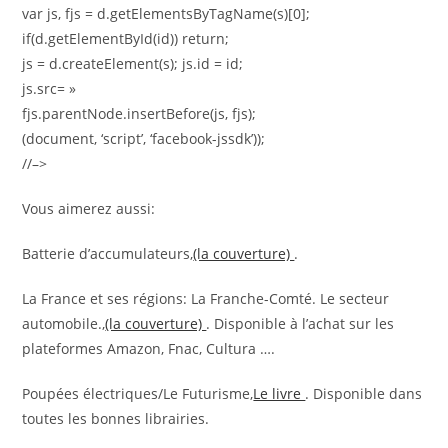
var js, fjs = d.getElementsByTagName(s)[0];
if(d.getElementById(id)) return;
js = d.createElement(s); js.id = id;
js.src= »
fjs.parentNode.insertBefore(js, fjs);
(document, ‘script’, ‘facebook-jssdk’));
//–>
Vous aimerez aussi:
Batterie d’accumulateurs,
(la couverture)
.
La France et ses régions: La Franche-Comté. Le secteur
automobile.,
(la couverture)
. Disponible à l’achat sur les
plateformes Amazon, Fnac, Cultura ….
Poupées électriques/Le Futurisme,
Le livre
. Disponible dans
toutes les bonnes librairies.