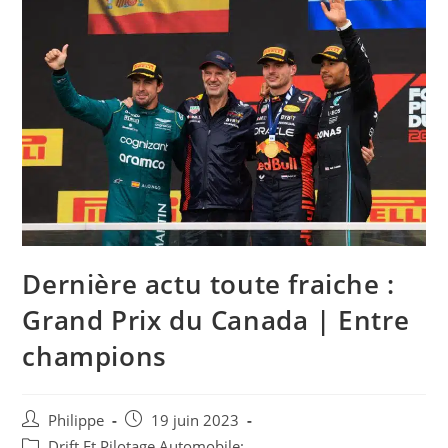
Dernière actu toute fraiche :
Grand Prix du Canada | Entre
champions
Auteur/autrice
Post
Philippe
19 juin 2023
de
published:
Post
Drift Et Pilotage Automobile: