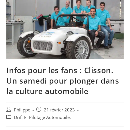
Infos pour les fans : Clisson.
Un samedi pour plonger dans
la culture automobile
Auteur/autrice
Post
Philippe
21 février 2023
de
published:
Post
Drift Et Pilotage Automobile:
la
category:
publication :