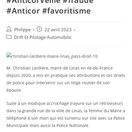
#AnticorVeille #fraude
#Anticor #favoritisme
Auteur/autrice
Post
Philippe
22 avril 2023
de
published:
Post
Drift Et Pilotage Automobile:
la
category:
publication :
M. Christian Lardière, maire de Linas en ile-de-France
depuis 2020, a mis en pratique ses attributions et ses droits
de police pour intervenir sur un litige routier de son
épouse.
Suite à un modique accrochage (rayure sur un rétroviseur)
dans la grande rue de la ville de Linas, la femme du Maire a
téléphoné à son mari qui est survenu sur site avec sa Police
Municipale mais aussi la Police Nationale.