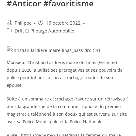
#Anticor #favoritisme
Auteur/autrice
Post
Philippe
16 octobre 2022
de
published:
Post
Drift Et Pilotage Automobile:
la
category:
publication :
Monsieur Christian Lardière, maire de Linas (Essonne)
depuis 2020, a utilisé ses prérogatives et ses pouvoirs de
police pour influer sur un accrochage routier de son
épouse.
Suite à un sommaire accrochage (rayure sur un rétroviseur)
dans la grande rue de la commune, l’épouse du premier
magistrat a téléphoné à son époux qui est survenu sur site
avec sa Police Municipale et la Police Nationale.
A lire : https://www.my207.net/linas-la-femme-du-maire-