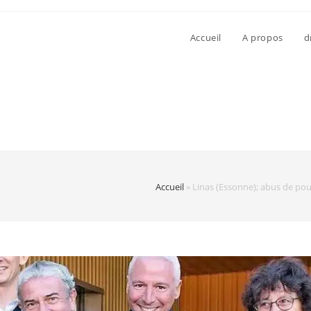
Accueil
A propos
d
Accueil
»
Linas (Essonne); abus de pou