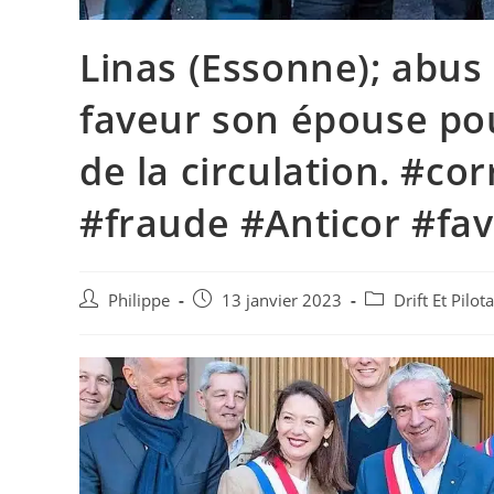
Linas (Essonne); abus
faveur son épouse pou
de la circulation. #co
#fraude #Anticor #fav
Auteur/autrice
Post
Post
Philippe
13 janvier 2023
Drift Et Pilo
de
published:
category:
la
publication :