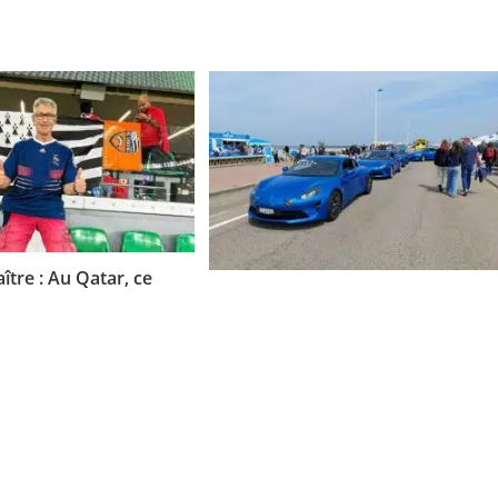
ître : Au Qatar, ce
Sur le web : Alpine fait encore
 lorientais a déjà vu
vibrer Dieppe : 700 voitures
tches de la coupe du
d’exception ce week-end
 2022 – Lorient
20 mai 2023
10 décembre 2022