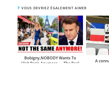
VOUS DEVRIEZ ÉGALEMENT AIMER
Bobigny,NOBODY Wants To
A conna
Visit Paris Anymore — The Real
supporter
Reason Tourists Are Refusing
quinze ma
The City of Light
monde
2 août 2026