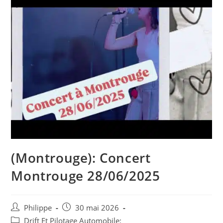
(Montrouge): Concert
Montrouge 28/06/2025
Auteur/autrice
Post
Philippe
30 mai 2026
de
published:
Post
Drift Et Pilotage Automobile: