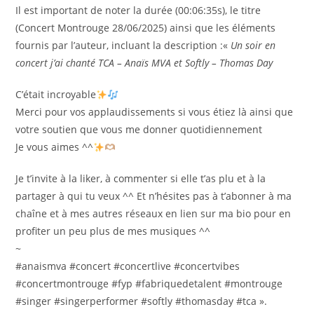
Il est important de noter la durée (00:06:35s), le titre
(Concert Montrouge 28/06/2025) ainsi que les éléments
fournis par l’auteur, incluant la description :«
Un soir en
concert j’ai chanté TCA – Anaïs MVA et Softly – Thomas Day
C’était incroyable
Merci pour vos applaudissements si vous étiez là ainsi que
votre soutien que vous me donner quotidiennement
Je vous aimes ^^
Je t’invite à la liker, à commenter si elle t’as plu et à la
partager à qui tu veux ^^ Et n’hésites pas à t’abonner à ma
chaîne et à mes autres réseaux en lien sur ma bio pour en
profiter un peu plus de mes musiques ^^
~
#anaismva #concert #concertlive #concertvibes
#concertmontrouge #fyp #fabriquedetalent #montrouge
#singer #singerperformer #softly #thomasday #tca ».