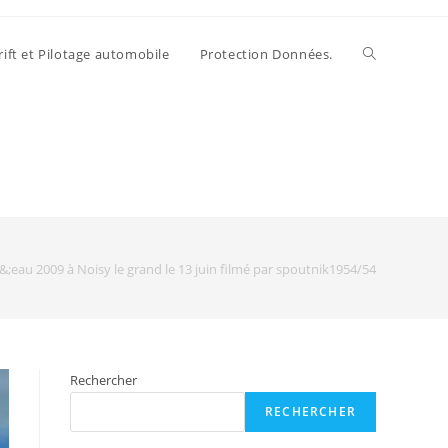
rift et Pilotage automobile
Protection Données.
&;eau 2009 à Noisy le grand le 13 juin filmé par spoutnik1954/54
Rechercher
RECHERCHER