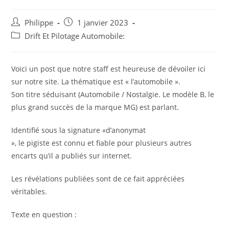
Auteur/autrice
Post
Philippe
1 janvier 2023
de
published:
Post
Drift Et Pilotage Automobile:
la
category:
publication :
Voici un post que notre staff est heureuse de dévoiler ici
sur notre site. La thématique est « l’automobile ».
Son titre séduisant (Automobile / Nostalgie. Le modèle B, le
plus grand succès de la marque MG) est parlant.
Identifié sous la signature «d’anonymat
», le pigiste est connu et fiable pour plusieurs autres
encarts qu’il a publiés sur internet.
Les révélations publiées sont de ce fait appréciées
véritables.
Texte en question :