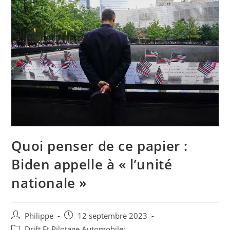
Quoi penser de ce papier :
Biden appelle à « l’unité
nationale »
Auteur/autrice
Post
Philippe
12 septembre 2023
de
published:
Post
Drift Et Pilotage Automobile: