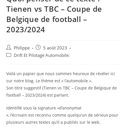
Tienen vs TBC – Coupe de
Belgique de football –
2023/2024
Auteur/autrice
Post
Philippe
5 août 2023
de
published:
Post
Drift Et Pilotage Automobile:
la
category:
publication :
Voilà un papier que nous sommes heureux de révéler ici
sur notre blog. Le thème est « l’automobile ».
Son titre suggestif (Tienen vs TBC – Coupe de Belgique de
football – 2023/2024) est parlant.
Identifié sous la signature «d’anonymat
», l’écrivain est reconnu comme quelqu’un de sérieux pour
plusieurs autres textes qu’il a publiés sur le web.