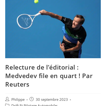
Relecture de l’éditorial :
Medvedev file en quart ! Par
Reuters
Auteur/autrice
Post
Philippe
30 septembre 2023
de
published:
Post
Drift Et Pilotage Automobile: