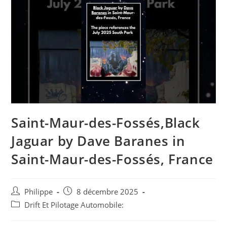
Saint-Maur-des-Fossés,Black
Jaguar by Dave Baranes in
Saint-Maur-des-Fossés, France
Auteur/autrice
Post
Philippe
8 décembre 2025
de
published:
Post
Drift Et Pilotage Automobile:
la
category:
publication :