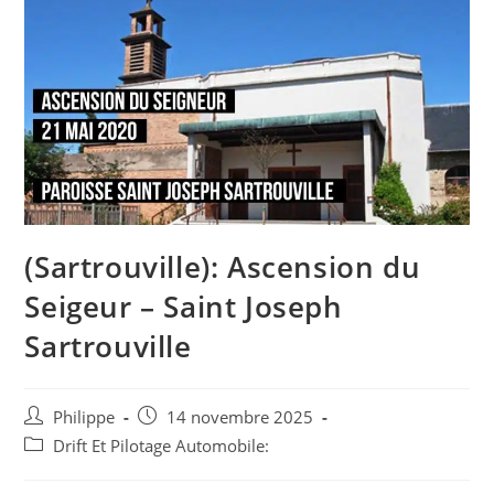
(Sartrouville): Ascension du
Seigeur – Saint Joseph
Sartrouville
Auteur/autrice
Post
Philippe
14 novembre 2025
de
published:
Post
Drift Et Pilotage Automobile:
la
category:
publication :