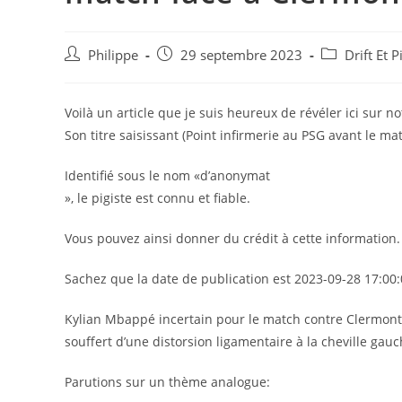
Auteur/autrice
Post
Post
Philippe
29 septembre 2023
Drift Et 
de
published:
category:
la
publication :
Voilà un article que je suis heureux de révéler ici sur no
Son titre saisissant (Point infirmerie au PSG avant le m
Identifié sous le nom «d’anonymat
», le pigiste est connu et fiable.
Vous pouvez ainsi donner du crédit à cette information.
Sachez que la date de publication est 2023-09-28 17:00:
Kylian Mbappé incertain pour le match contre Clermont
souffert d’une distorsion ligamentaire à la cheville gau
Parutions sur un thème analogue: