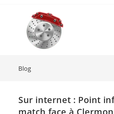
Skip
to
content
Blog
Sur internet : Point i
match face à Clermon