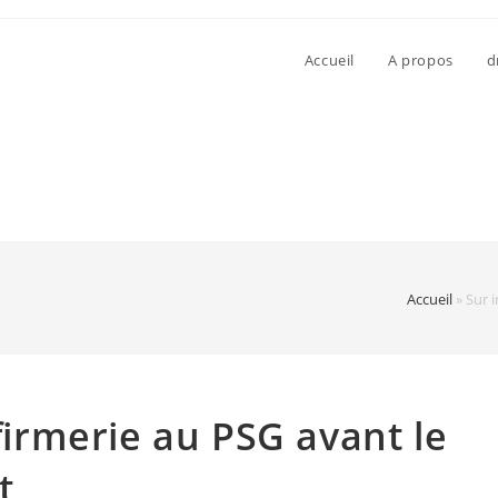
Accueil
A propos
d
Accueil
»
Sur 
nfirmerie au PSG avant le
t