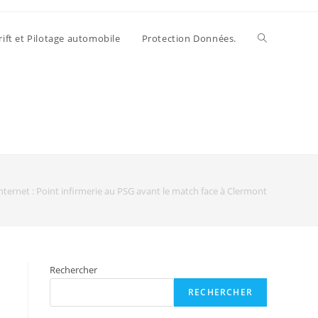
rift et Pilotage automobile
Protection Données.
internet : Point infirmerie au PSG avant le match face à Clermont
Rechercher
RECHERCHER