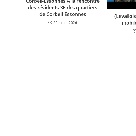
Corbeil-Essonnes,À la rencontre
des résidents 3F des quartiers
de Corbeil-Essonnes
(Levalloi
mobile
25 juillet 2026