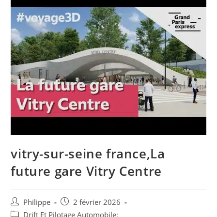
vitry-sur-seine france,La
future gare Vitry Centre
Auteur/autrice
Post
Philippe
2 février 2026
de
published:
Post
Drift Et Pilotage Automobile: