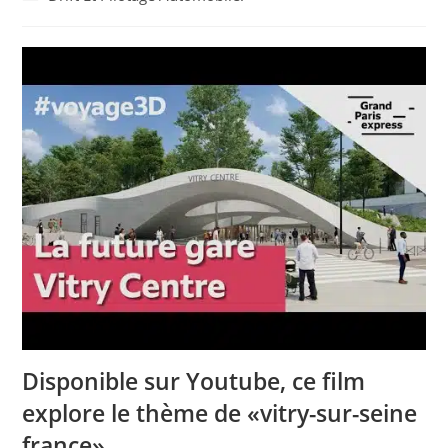
la
category:
publication :
Disponible sur Youtube, ce film
explore le thème de «vitry-sur-seine
france».