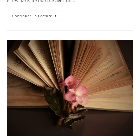
et les parts de marché avec un…
Maruti
Continuer La Lecture
Suzuki
New
Alto
K10
Premier
Examen
De
Conduite