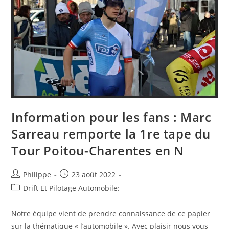
L’Ukraine
À
Haut
Risque
Après
Six
Mois
De
Guerre
Information pour les fans : Marc
Sarreau remporte la 1re tape du
Tour Poitou-Charentes en N
Auteur/autrice
Post
Philippe
23 août 2022
de
published:
Post
Drift Et Pilotage Automobile:
la
category:
publication :
Notre équipe vient de prendre connaissance de ce papier
sur la thématique « l’automobile ». Avec plaisir nous vous