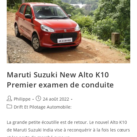
Aidée
Par
De
Bons
Indicateurs
Et
Un
Repli
Des
Taux
Maruti Suzuki New Alto K10
Premier examen de conduite
Auteur/autrice
Post
Philippe
24 août 2022
de
published:
Post
Drift Et Pilotage Automobile:
la
category:
publication :
La grande petite écoutille est de retour. Le nouvel Alto K10
de Maruti Suzuki India vise à reconquérir à la fois les cœurs