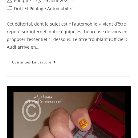
Auteur/autrice
Post
Philippe
29 août 2022
de
published:
Post
Drift Et Pilotage Automobile:
la
category:
publication :
Cet éditorial, dont le sujet est « l’automobile », vient d’être
repéré sur internet, notre équipe est heureuse de vous en
proposer l’essentiel ci-dessous. Le titre troublant (Officiel :
Audi arrive en…
Ceci
Continuer La Lecture
Se
Propage
Sur
Le
Web
:
Officiel
:
Audi
Arrive
En
F1