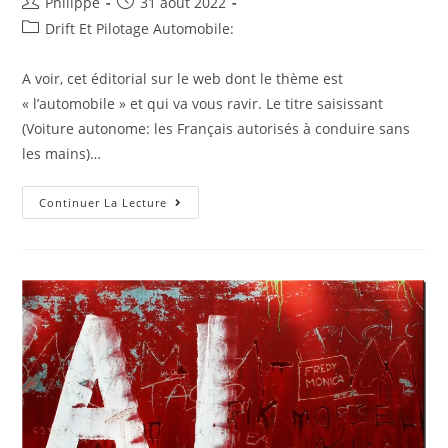
Auteur/autrice
Post
Philippe
31 août 2022
de
published:
Post
Drift Et Pilotage Automobile:
la
category:
publication :
A voir, cet éditorial sur le web dont le thème est
« l’automobile » et qui va vous ravir. Le titre saisissant
(Voiture autonome: les Français autorisés à conduire sans
les mains)…
Revue
Continuer La Lecture
De
Presse
Internet
:
Voiture
Autonome:
Les
Français
Autorisés
À
Conduire
Sans
Les
Mains