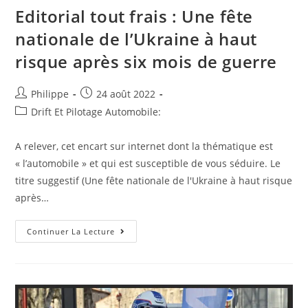
Editorial tout frais : Une fête
nationale de l’Ukraine à haut
risque après six mois de guerre
Auteur/autrice
Post
Philippe
24 août 2022
de
published:
Post
Drift Et Pilotage Automobile:
la
category:
publication :
A relever, cet encart sur internet dont la thématique est
« l’automobile » et qui est susceptible de vous séduire. Le
titre suggestif (Une fête nationale de l'Ukraine à haut risque
après…
Editorial
Continuer La Lecture
Tout
Frais
:
Une
Fête
Nationale
De