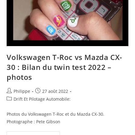
Volkswagen T-Roc vs Mazda CX-
30 : Bilan du twin test 2022 –
photos
Auteur/autrice
Post
Philippe
27 août 2022
de
published:
Post
Drift Et Pilotage Automobile:
la
category:
publication :
Photos du Volkswagen T-Roc et du Mazda CX-30.
Photographe : Pete Gibson