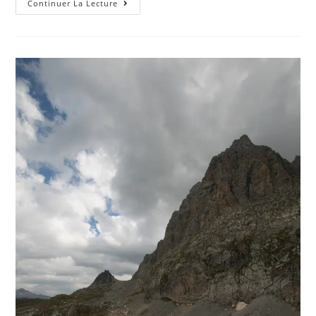
Volkswagen
Continuer La Lecture
T-
Roc
Vs
Mazda
CX-
30
:
Bilan
Du
Twin
Test
2022
–
Photos