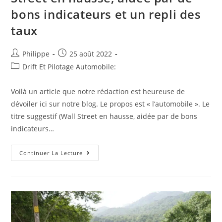
bons indicateurs et un repli des
taux
Auteur/autrice
Post
Philippe
25 août 2022
de
published:
Post
Drift Et Pilotage Automobile:
la
category:
publication :
Voilà un article que notre rédaction est heureuse de
dévoiler ici sur notre blog. Le propos est « l’automobile ». Le
titre suggestif (Wall Street en hausse, aidée par de bons
indicateurs…
Quoi
Continuer La Lecture
Retenir
De
Ce
Papier
:
Wall
Street
En
Hausse,