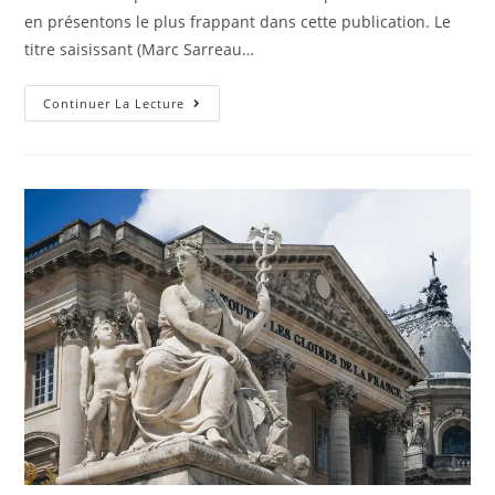
en présentons le plus frappant dans cette publication. Le
titre saisissant (Marc Sarreau…
Information
Continuer La Lecture
Pour
Les
Fans
:
Marc
Sarreau
Remporte
La
1re
Tape
Du
Tour
Poitou-
Charentes
En
N