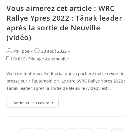
Vous aimerez cet article : WRC
Rallye Ypres 2022 : Tänak leader
après la sortie de Neuville
(vidéo)
Auteur/autrice
Post
Philippe
20 août 2022
de
published:
Post
Drift Et Pilotage Automobile:
la
category:
publication :
Voilà un tout nouvel éditorial qui va parfaire notre revue de
presse sur « l’automobile ». Le titre (WRC Rallye Ypres 2022 :
Tänak leader après la sortie de Neuville (vidéo)) est…
Vous
Continuer La Lecture
Aimerez
Cet
Article
:
WRC
Rallye
Ypres