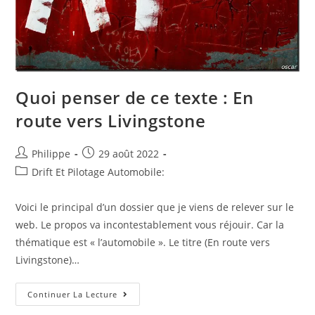
Quoi penser de ce texte : En
route vers Livingstone
Auteur/autrice
Post
Philippe
29 août 2022
de
published:
Post
Drift Et Pilotage Automobile:
la
category:
publication :
Voici le principal d’un dossier que je viens de relever sur le
web. Le propos va incontestablement vous réjouir. Car la
thématique est « l’automobile ». Le titre (En route vers
Livingstone)…
Quoi
Continuer La Lecture
Penser
De