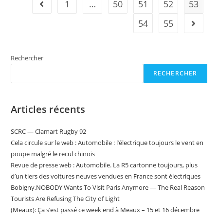
1
…
50
51
52
53
Go to the previous page
2022
:
Tänak
54
55
Aller à 
Leader
Après
La
Sortie
De
Rechercher
Neuville
(vidéo)
RECHERCHER
Articles récents
SCRC — Clamart Rugby 92
Cela circule sur le web : Automobile : l’électrique toujours le vent en
poupe malgré le recul chinois
Revue de presse web : Automobile. La R5 cartonne toujours, plus
d’un tiers des voitures neuves vendues en France sont électriques
Bobigny,NOBODY Wants To Visit Paris Anymore — The Real Reason
Tourists Are Refusing The City of Light
(Meaux): Ça s’est passé ce week end à Meaux – 15 et 16 décembre