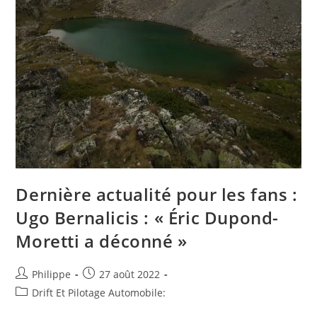
Dernière actualité pour les fans :
Ugo Bernalicis : « Éric Dupond-
Moretti a déconné »
Auteur/autrice
Post
Philippe
27 août 2022
de
published:
Post
Drift Et Pilotage Automobile:
la
category: